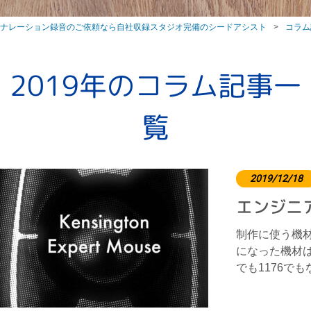
ナレーション録音のご依頼なら自社収録スタジオ完備のシードアシスト
コラム
2019年のコラム記事一
覧
2019/12/18
エンジニ
制作に使う機
になった機材は
でも1176でも