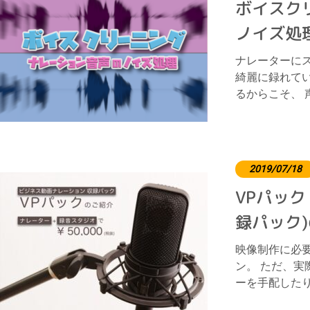
ボイスク
ノイズ処理
ナレーターに
綺麗に録れて
るからこそ、 
2019/07/18
VPパック
録パック
映像制作に必
ン。 ただ、実
ーを手配したり