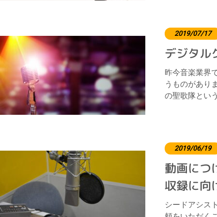
2019/07/17
デジタル
昨今音楽業界
うものがあり
の聖歌隊とい
2019/06/19
動画につ
収録に向
シードアシス
頼をいただく