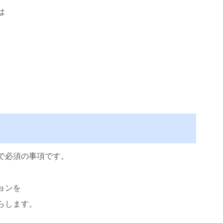
は
で必須の事項です。
ョンを
らします。