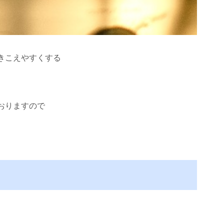
きこえやすくする
。
おりますので
。