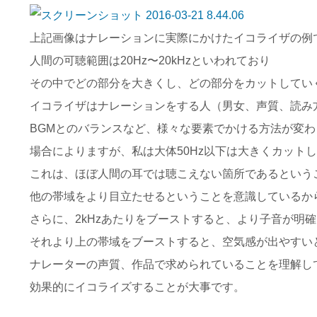
上記画像はナレーションに実際にかけたイコライザの例
人間の可聴範囲は20Hz〜20kHzといわれており
その中でどの部分を大きくし、どの部分をカットしてい
イコライザはナレーションをする人（男女、声質、読み
BGMとのバランスなど、様々な要素でかける方法が変
場合によりますが、私は大体50Hz以下は大きくカット
これは、ほぼ人間の耳では聴こえない箇所であるという
他の帯域をより目立たせるということを意識しているか
さらに、2kHzあたりをブーストすると、より子音が明
それより上の帯域をブーストすると、空気感が出やすい
ナレーターの声質、作品で求められていることを理解し
効果的にイコライズすることが大事です。