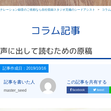
ナレーション録音のご依頼なら自社収録スタジオ完備のシードアシスト
コラム
コラム記事
声に出して読むための原稿
記事作成日：2019/10/16
記事を書いた人
この記事を共有する
master_seed
facebook
tweet