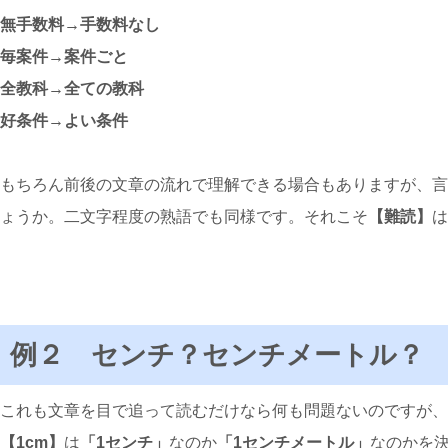
無手数料→手数料なし
毎案件→案件ごと
全教科→全ての教科
好条件→よい条件
もちろん前後の文章の流れで理解できる場合もありますが、言
ょうか。二文字程度の熟語でも同様です。それこそ
【難読】
は
例２ センチ？センチメートル？
これも文章を目で追って読むだけなら何も問題ないのですが、
【1cm】
は
「1センチ」
なのか
「1センチメートル」
なのかを