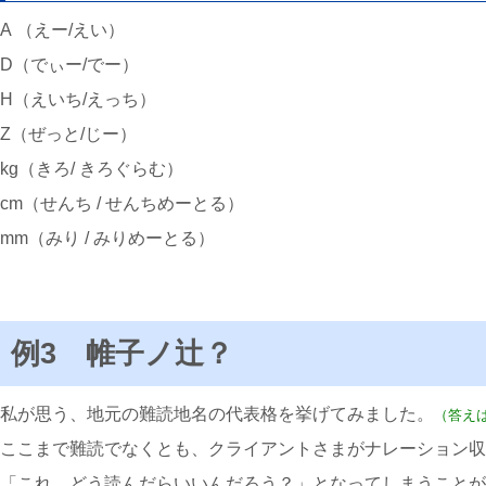
A （えー/えい）
D（でぃー/でー）
H（えいち/えっち）
Z（ぜっと/じー）
kg（きろ/ きろぐらむ）
cm（せんち / せんちめーとる）
mm（みり / みりめーとる）
例3 帷子ノ辻？
私が思う、地元の難読地名の代表格を挙げてみました。
（答え
ここまで難読でなくとも、クライアントさまがナレーション収
「これ、どう読んだらいいんだろう？」となってしまうことが